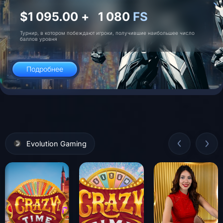
FS
1 080
$1 095.00 +
рнир, в котором побеждают игроки, получившие наибольшее число
ллов уровня
Подробнее
Evolution Gaming