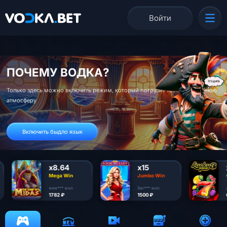
Войти
ЧЕМУ ВОДКА?
 здесь можно включить режим, который погрузит тебя в домашнюю
феру
ключить быдло язык
x8.64
x15
x
Mega Win
Jumbo Win
Gi
wee*** won
Ser*** won
Ar
1782 ₽
1500 ₽
60